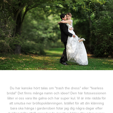
Du har kanske hört talas om "trash the dress" eller "fearless
bridal" Det finns många namn och ideer! Den här fotosessionen
låter vi oss vara lite galna och har super kul. Vi är inte rädda för
att smutsa ner bröllopsklänningen. Istället för att din klänning
bara ska hänga i garderoben fotar jag dig några dagar efter